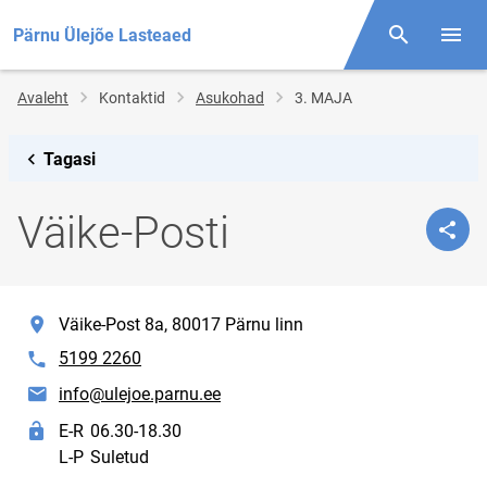
Pärnu Ülejõe Lasteaed
Otsing
Menüü
Jälglink
Avaleht
Kontaktid
Asukohad
3. MAJA
Tagasi
Väike-Posti
location
Väike-Post 8a, 80017 Pärnu linn
phone
5199 2260
E-post
info@ulejoe.parnu.ee
Lahtiolekuajad
E-R
06.30-18.30
L-P
Suletud